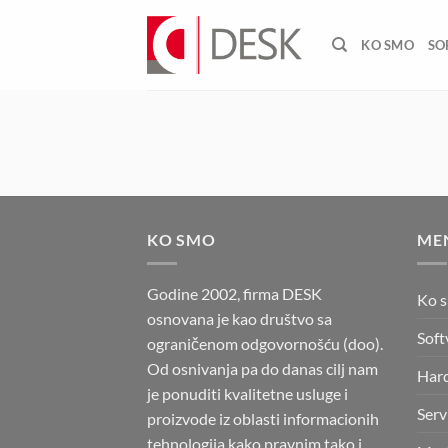
Skip
to
KO SMO
SO
content
KO SMO
ME
Godine 2002, firma DESK
Ko 
osnovana je kao društvo sa
Soft
ograničenom odgovornošću (doo).
Od osnivanja pa do danas cilj nam
Har
je ponuditi kvalitetne usluge i
Serv
proizvode iz oblasti informacionih
tehnologija kako pravnim tako i