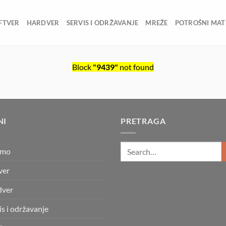
FTVER
HARDVER
SERVIS I ODRŽAVANJE
MREŽE
POTROŠNI MAT
Block
"9439"
not found
NI
PRETRAGA
smo
ver
dver
is i održavanje