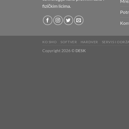
Mre
fizičkim licima.
Potr
Kon
KO SMO
SOFTVER
HARDVER
SERVIS I ODRŽ
Copyright 2026 ©
DESK