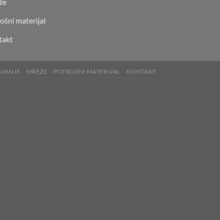
že
ošni materijal
takt
AVANJE
MREŽE
POTROŠNI MATERIJAL
KONTAKT