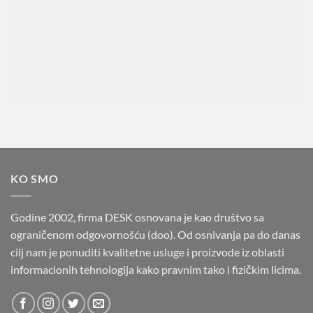
KO SMO
Godine 2002, firma DESK osnovana je kao društvo sa
ograničenom odgovornošću (doo). Od osnivanja pa do danas
cilj nam je ponuditi kvalitetne usluge i proizvode iz oblasti
informacionih tehnologija kako pravnim tako i fizičkim licima.