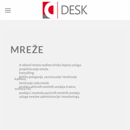
Skip
to
content
MREŽE
Iz oblasti mreža nudimo široku lepezu usluga:
projektovanje mreža,
konsalting,
fizičko polaganje, završavanje i testiranje
kablova,
testiranje rada mreže
prodaju aktivnih mrežnih uređaja (rutera,
svičeva i sl)
prodaju i montažu pasivnih mrežnih uređaja
usluge mrežne administracije i monitoringa.