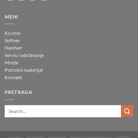
MENI
Ko smo
Softver
Hardver
Servis i održavanje
Mreže
Potrošni materijal
Kontakt
PRETRAGA
KO SMO
SOFTVER
HARDVER
SERVIS I ODRŽAVANJE
MREŽE