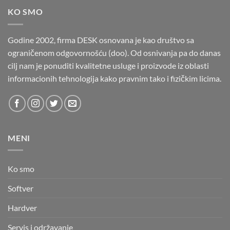
KO SMO
Godine 2002, firma DESK osnovana je kao društvo sa
ograničenom odgovornošću (doo). Od osnivanja pa do danas
cilj nam je ponuditi kvalitetne usluge i proizvode iz oblasti
informacionih tehnologija kako pravnim tako i fizičkim licima.
MENI
Ko smo
Softver
Hardver
Servis i održavanje