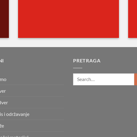
NI
PRETRAGA
smo
ver
dver
is i održavanje
že