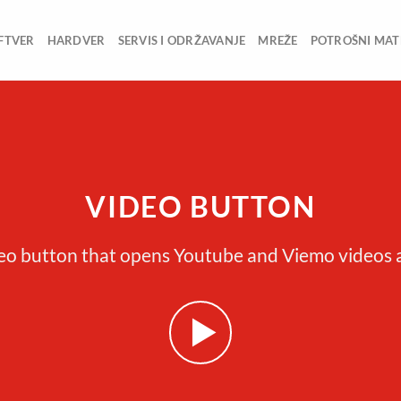
FTVER
HARDVER
SERVIS I ODRŽAVANJE
MREŽE
POTROŠNI MAT
VIDEO BUTTON
eo button that opens Youtube and Viemo videos