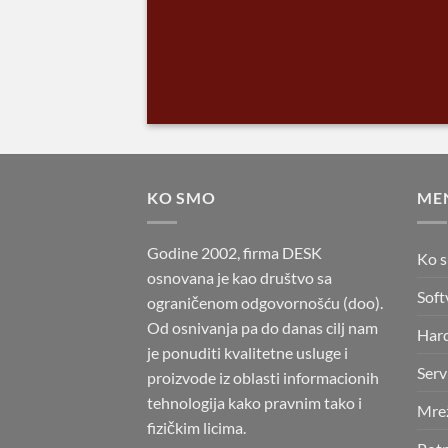
KO SMO
ME
Godine 2002, firma DESK
Ko 
osnovana je kao društvo sa
Soft
ograničenom odgovornošću (doo).
Od osnivanja pa do danas cilj nam
Har
je ponuditi kvalitetne usluge i
Serv
proizvode iz oblasti informacionih
tehnologija kako pravnim tako i
Mre
fizičkim licima.