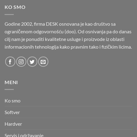
KO SMO
Godine 2002, firma DESK osnovana je kao društvo sa
ograničenom odgovornošću (doo). Od osnivanja pa do danas
cilj nam je ponuditi kvalitetne usluge i proizvode iz oblasti
informacionih tehnologija kako pravnim tako i fizičkim licima.
MENI
Ko smo
Softver
Hardver
Servis i održavanje